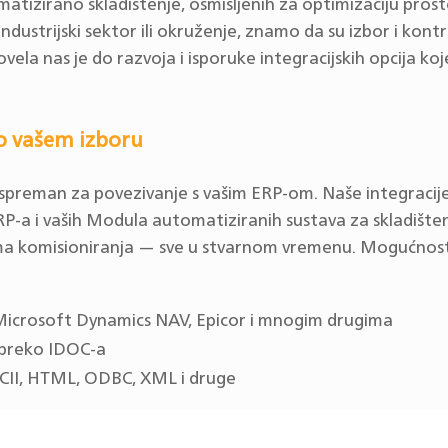
tizirano skladištenje, osmišljenih za optimizaciju prost
 industrijski sektor ili okruženje, znamo da su izbor i kon
vela nas je do razvoja i isporuke integracijskih opcija k
o vašem izboru
reman za povezivanje s vašim ERP-om. Naše integracije
a i vaših Modula automatiziranih sustava za skladištenj
ma komisioniranja — sve u stvarnom vremenu. Mogućnosti
, Microsoft Dynamics NAV, Epicor i mnogim drugima
preko IDOC-a
SCII, HTML, ODBC, XML i druge