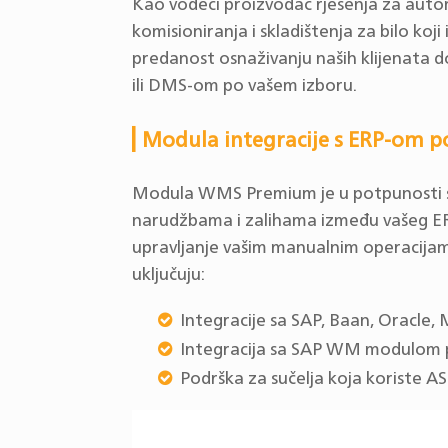
Kao vodeći proizvođač rješenja za automa
komisioniranja i skladištenja za bilo koji
predanost osnaživanju naših klijenata do
ili DMS-om po vašem izboru.
Modula integracije s ERP-om p
Modula WMS Premium je u potpunosti sp
narudžbama i zalihama između vašeg ERP-
upravljanje vašim manualnim operacija
uključuju:
Integracije sa SAP, Baan, Oracle
Integracija sa SAP WM modulom 
Podrška za sučelja koja koriste A