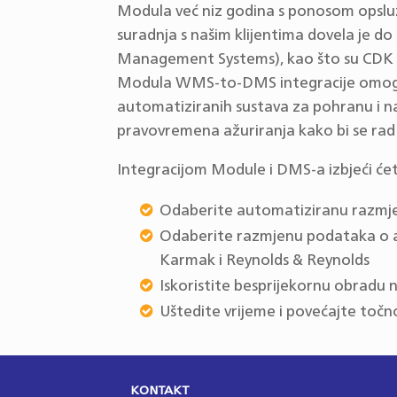
Modula već niz godina s ponosom opslužu
suradnja s našim klijentima dovela je do
Management Systems), kao što su CDK Gl
Modula WMS-to-DMS integracije omogu
automatiziranih sustava za pohranu i
pravovremena ažuriranja kako bi se ra
Integracijom Module i DMS-a izbjeći će
Odaberite automatiziranu razmj
Odaberite razmjenu podataka o au
Karmak i Reynolds & Reynolds
Iskoristite besprijekornu obradu
Uštedite vrijeme i povećajte točn
KONTAKT