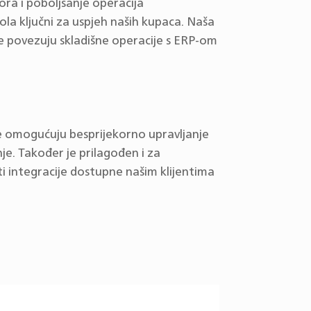
ora i poboljšanje operacija
trola ključni za uspjeh naših kupaca. Naša
oje povezuju skladišne operacije s ERP-om
 omogućuju besprijekorno upravljanje
e. Također je prilagođen i za
 integracije dostupne našim klijentima