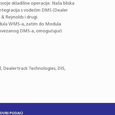
voje skladišne operacije. Naša bliska
h integracija s vodećim DMS (Dealer
& Reynolds i drugi.
dula WMS-a, zatim do Modula
 povezanog DMS-a, omogućujući
 Dealertrack Technologies, DIS,
OVNI PODACI