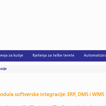
enja za kutije
Rješenja za teške terete
Automatizira
acije
odula softverske integracije: ERP, DMS i WMS