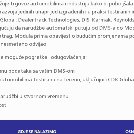
je trgovce automobilima i industriju kako bi poboljšala s
 razvoja jedinih unaprijed izgrađenih i u praksi testirani
obal, Dealertrack Technologies, DIS, Karmak, Reynolds 
ćuju da narudžbe automatski putuju od DMS-a do Mo
 natrag. Modula prima obavijest o budućim promjenama
d nesmetano odvijao.
te moguće pogreške i odugovlačenja:
enu podataka sa vašim DMS-om
tomobilima testiranu na terenu, uključujući CDK Global,
 narudžbi u stvarnom vremenu
ost
GDJE SE NALAZIMO
OSN